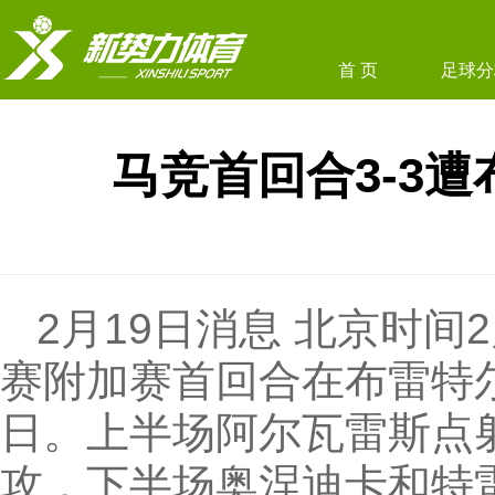
首 页
足球分
马竞首回合3-3
2月19日消息 北京时间2
赛附加赛首回合在布雷特
日。上半场阿尔瓦雷斯点
攻，下半场奥涅迪卡和特