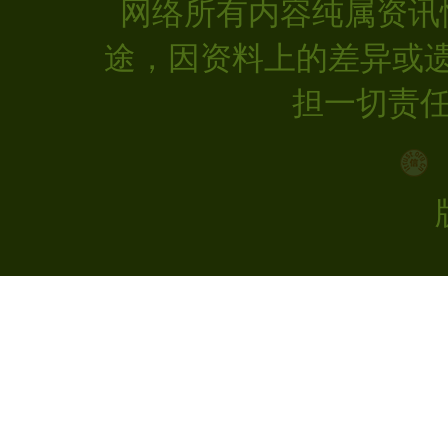
网络所有内容纯属资讯
途，因资料上的差异或
担一切责任