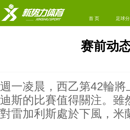
首 页
足球分
赛前动态
週一凌晨，西乙第42輪
迪斯的比賽值得關注。雖
對雷加利斯處於下風，米