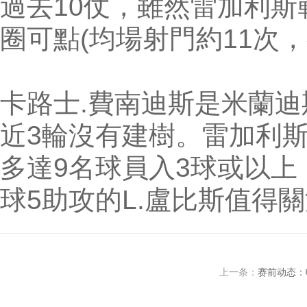
過去10仗，雖然雷加利
圈可點(均場射門約11次，
卡路士.費南迪斯是米蘭迪
近3輪沒有建樹。雷加利
多達9名球員入3球或以上
球5助攻的L.盧比斯值得
上一条：
赛前动态：