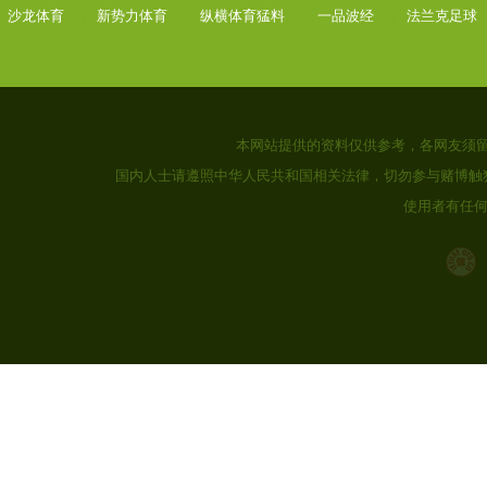
沙龙体育
|
新势力体育
|
纵横体育猛料
|
一品波经
|
法兰克足球
本网站提供的资料仅供参考，各网友须
国内人士请遵照中华人民共和国相关法律，切勿参与赌博触
使用者有任何