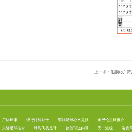
上一条：
[国际友] 
广体球讯
|
烽行好料贴士
|
辉煌足球心水竞技
|
金巴伦足球推介
|
永隆足球推介
|
球彩飞扬足球
|
德胜球道内幕
|
天一波经
|
洛克