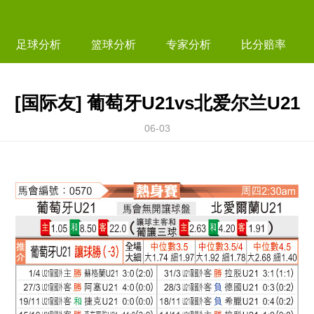
足球分析
篮球分析
专家分析
比分赔率
[国际友] 葡萄牙U21vs北爱尔兰U21
06-03