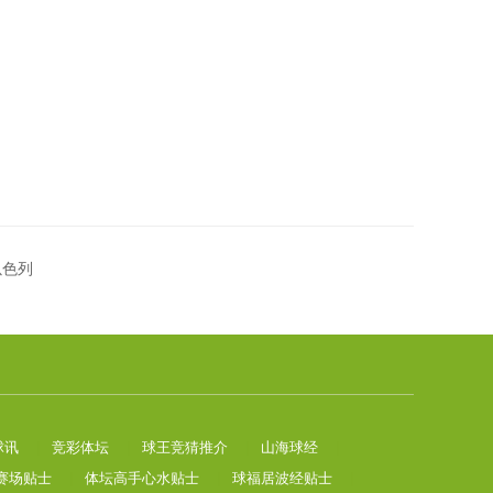
以色列
球讯
|
竞彩体坛
|
球王竞猜推介
|
山海球经
|
赛场贴士
|
体坛高手心水贴士
|
球福居波经贴士
|