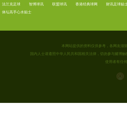
法兰克足球
|
智博球讯
|
联盟球讯
|
香港经典球网
|
财讯足球贴
体坛高手心水贴士
本网站提供的资料仅供参考，各网友须
国内人士请遵照中华人民共和国相关法律，切勿参与赌博触
使用者有任何