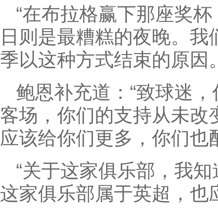
“在布拉格赢下那座奖
日则是最糟糕的夜晚。我
季以这种方式结束的原因。
鲍恩补充道：“致球迷
客场，你们的支持从未改
应该给你们更多，你们也
“关于这家俱乐部，我
这家俱乐部属于英超，也