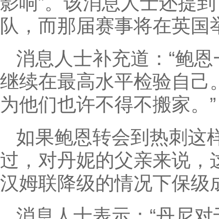
影响”。该消息人士还提到
队，而那届赛事将在英国
消息人士补充道：“鲍
继续在最高水平检验自己
为他们也许不得不搬家。”
如果鲍恩转会到热刺这
过，对丹妮的父亲来说，
汉姆联降级的情况下保级
消息人士表示：“丹尼