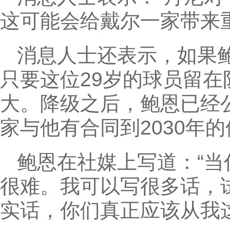
这可能会给戴尔一家带来
消息人士还表示，如果鲍
只要这位29岁的球员留
大。降级之后，鲍恩已经
家与他有合同到2030年
鲍恩在社媒上写道：“
很难。我可以写很多话，
实话，你们真正应该从我