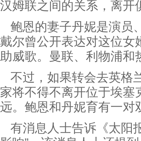
汉姆联之间的关系，离开
鲍恩的妻子丹妮是演员、
戴尔曾公开表达对这位女
助威歌。曼联、利物浦和
不过，如果转会去英格
家将不得不离开位于埃塞
远。鲍恩和丹妮育有一对双
有消息人士告诉《太阳