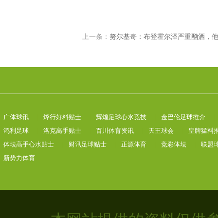
上一条：
努尔基奇：布登霍尔泽严重酗酒，
广体球讯
|
烽行好料贴士
|
辉煌足球心水竞技
|
金巴伦足球推介
|
鸿利足球
|
洛克高手贴士
|
百川体育资讯
|
天王球会
|
皇牌猛料
体坛高手心水贴士
|
财讯足球贴士
|
正源体育
|
竞彩体坛
|
联盟
新势力体育