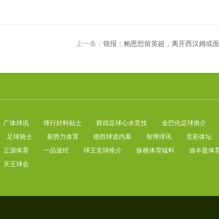
上一条：
镜报：鲍恩想留英超，离开西汉姆或
广体球讯
|
烽行好料贴士
|
辉煌足球心水竞技
|
金巴伦足球推介
|
|
足球骑士
|
新势力体育
|
德胜球道内幕
|
智博球讯
|
竞彩体坛
正源体育
|
一品波经
|
球王竞猜推介
|
纵横体育猛料
|
迪丰盈体
天王球会