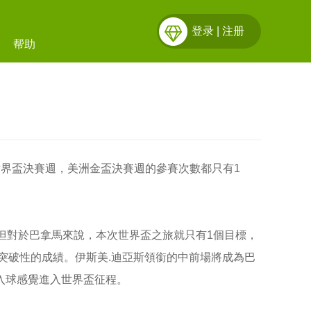
登录
|
注册
帮助
界盃決賽週，美洲金盃決賽週的參賽次數都只有1
對於巴拿馬來說，本次世界盃之旅就只有1個目標，
突破性的成績。伊斯美.迪亞斯領銜的中前場將成為巴
入球感覺進入世界盃征程。