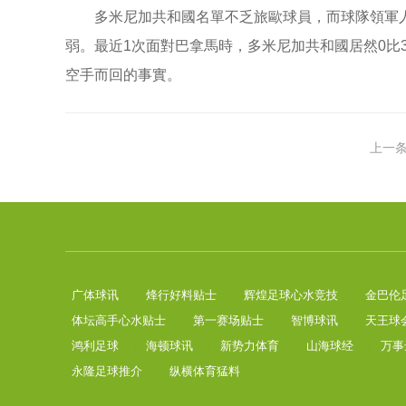
多米尼加共和國名單不乏旅歐球員，而球隊領軍人物
弱。最近1次面對巴拿馬時，多米尼加共和國居然0
空手而回的事實。
上一
广体球讯
|
烽行好料贴士
|
辉煌足球心水竞技
|
金巴伦
体坛高手心水贴士
|
第一赛场贴士
|
智博球讯
|
天王球
鸿利足球
|
海顿球讯
|
新势力体育
|
山海球经
|
万事
永隆足球推介
|
纵横体育猛料