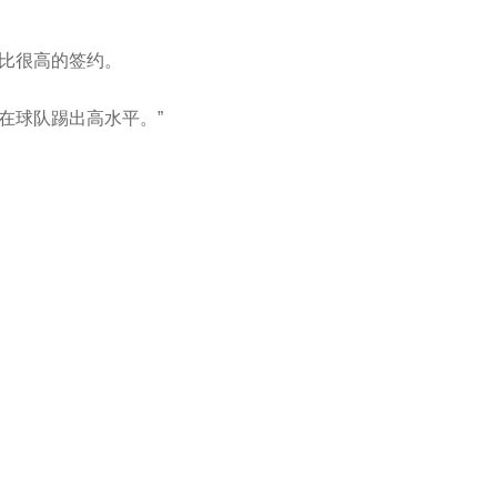
比很高的签约。
在球队踢出高水平。”