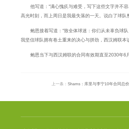
他写道：“满心愧疚与难受，写下这些文字并不
高光时刻，而上周日是我最失落的一天。说白了球队
鲍恩接着写道：“致全体球迷：你们从未辜负球
我坚信球队拥有卷土重来的决心与拼劲，西汉姆联本
鲍恩当下与西汉姆联的合同有效期直至2030年6
上一条：
Shams：库里与李宁10年合同