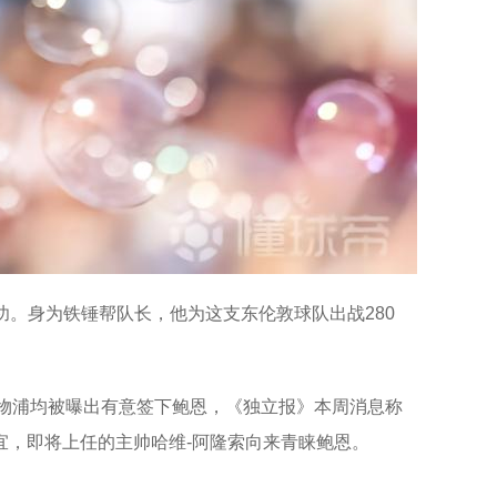
。身为铁锤帮队长，他为这支东伦敦球队出战280
物浦均被曝出有意签下鲍恩，《独立报》本周消息称
宜，即将上任的主帅哈维-阿隆索向来青睐鲍恩。