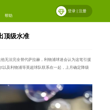
登录
|
注册
帮助
出顶级水准
然他无法完全替代萨拉赫，利物浦球迷会认为这笔引援
尔以及利物浦等英超球队联系在一起，上月确定降级