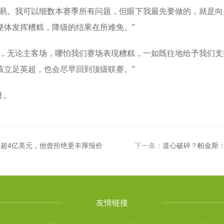
容易。我可以细数本赛季所有问题，但眼下我最先要做的，就是
整体发挥糟糕，降级的结果在所难免。”
队，无论主客场，哪怕我们赛场表现糟糕，一如既往地给予我们
该立足英超，也会尽早回到顶级联赛。”
月。
总价超4亿美元，他曾拒绝更丰厚报价
下一条：
道心破碎？帕金斯
友情链接