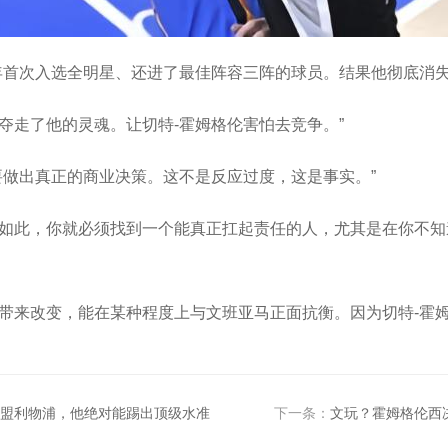
年首次入选全明星、还进了最佳阵容三阵的球员。结果他彻底消
夺走了他的灵魂。让切特-霍姆格伦害怕去竞争。”
要做出真正的商业决策。这不是反应过度，这是事实。”
然如此，你就必须找到一个能真正扛起责任的人，尤其是在你不
带来改变，能在某种程度上与文班亚马正面抗衡。因为切特-霍姆
加盟利物浦，他绝对能踢出顶级水准
下一条：
文玩？霍姆格伦西决场