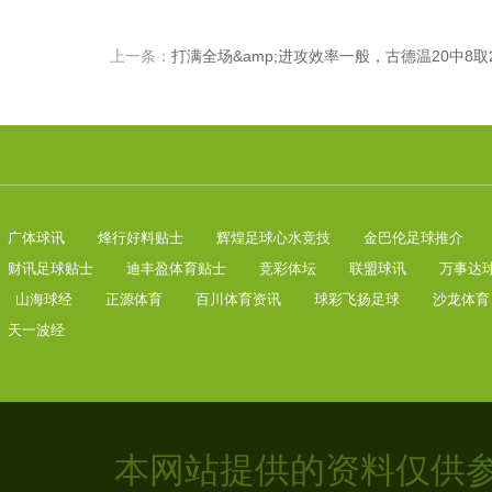
上一条：
打满全场&amp;进攻效率一般，古德温20中8取
广体球讯
|
烽行好料贴士
|
辉煌足球心水竞技
|
金巴伦足球推介
|
财讯足球贴士
|
迪丰盈体育贴士
|
竞彩体坛
|
联盟球讯
|
万事达
|
山海球经
|
正源体育
|
百川体育资讯
|
球彩飞扬足球
|
沙龙体育
天一波经
本网站提供的资料仅供