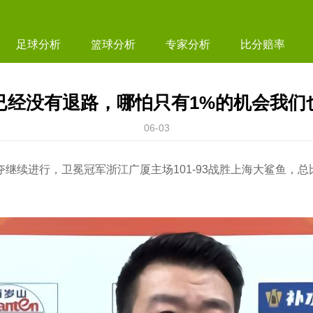
足球分析
篮球分析
专家分析
比分赔率
已经没有退路，哪怕只有1%的机会我们
06-03
的争夺继续进行，卫冕冠军浙江广厦主场101-93战胜上海大鲨鱼