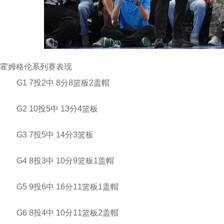
霍姆格伦系列赛表现
G1 7投2中 8分8篮板2盖帽
G2 10投5中 13分4篮板
G3 7投5中 14分3篮板
G4 8投3中 10分9篮板1盖帽
G5 9投6中 16分11篮板1盖帽
G6 8投4中 10分11篮板2盖帽