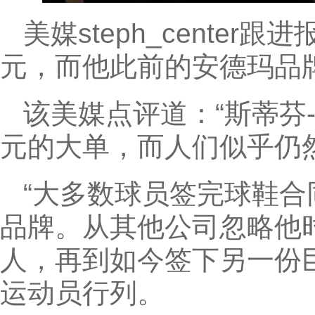
美媒steph_cente
元，而他此前的安德玛品牌
该美媒点评道：“斯蒂芬
元的大单，而人们似乎仍
“大多数球员签完球鞋
品牌。从其他公司忽略他
人，再到如今签下另一份
运动员行列。