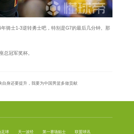
年骑士1-3逆转勇士吧，特别是G7的最后几分钟。那
首座总冠军奖杯。
很快自身还要提升，我要为中国男篮多做贡献
扬足球
|
天一波经
|
第一赛场贴士
|
联盟球讯
|