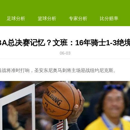
足球分析
篮球分析
专家分析
比分赔率
BA总决赛记忆？文班：16年骑士1-3绝
06-03
赛首战将准时打响，圣安东尼奥马刺将主场迎战纽约尼克斯。