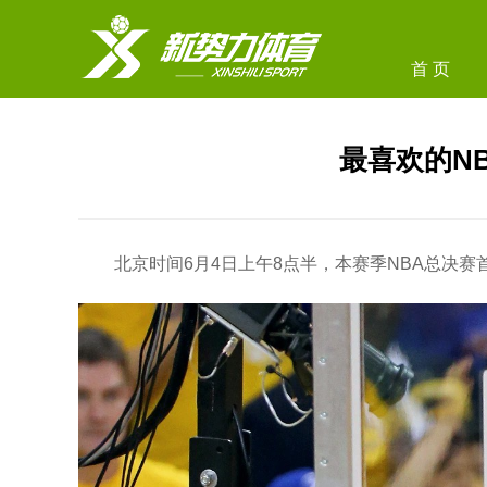
首 页
最喜欢的N
北京时间6月4日上午8点半，本赛季NBA总决