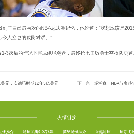
了自己最喜欢的NBA总决赛记忆，他说道：“我想应该是2016
献令人窒息的攻防对话。”
大比分1-3落后的情况下完成绝境翻盘，最终抢七击败勇士夺得队史
亿美元，安德玛时期12年3亿美元
下一条：
杨瀚森：NBA节奏
友情链接
足球推介
|
足球宝典独家猛料
|
英皇足球推介
|
乐趣足球
|
球彩飞