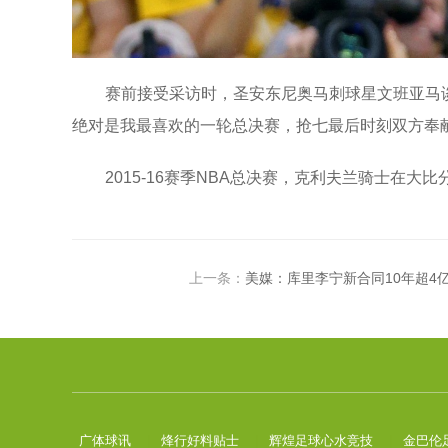
赛前接受采访时，圣安东尼奥马刺球星文班亚马谈到
绝对是我最喜欢的一轮总决赛，抢七最后时刻双方奉
2015-16赛季NBA总决赛，克利夫兰骑士在
上一条：
美媒：库里李宁新合同10年超4
广体球讯
|
烽行好料贴士
|
辉煌足球心水竞技
|
金巴伦