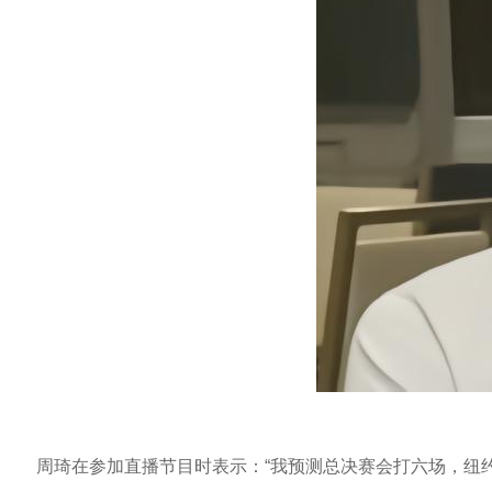
周琦在参加直播节目时表示：“我预测总决赛会打六场，纽约