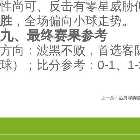
性尚可、反击有零星威胁
胜
，全场偏向小球走势。
九、最终赛果参考
方向：波黑不败，首选客队
球）；比分参考：0-1、1-
上一条：
热身赛前瞻