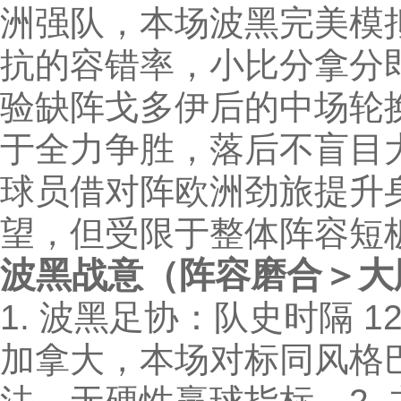
洲强队，本场波黑完美模
抗的容错率，小比分拿分即
验缺阵戈多伊后的中场轮
于全力争胜，落后不盲目大
球员借对阵欧洲劲旅提升
望，但受限于整体阵容短板
波黑战意（阵容磨合＞大
1. 波黑足协：队史时隔 
加拿大，本场对标同风格