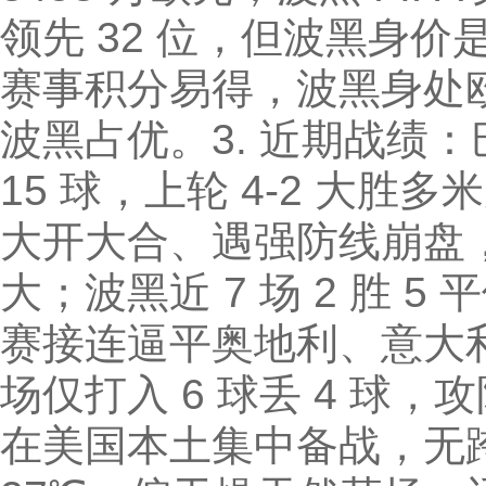
领先 32 位，但波黑身价
赛事积分易得，波黑身处
波黑占优。3. 近期战绩：巴拿马
15 球，上轮 4-2 大胜
大开大合、遇强防线崩盘
大；波黑近 7 场 2 胜 
赛接连逼平奥地利、意大
场仅打入 6 球丢 4 球
在美国本土集中备战，无跨