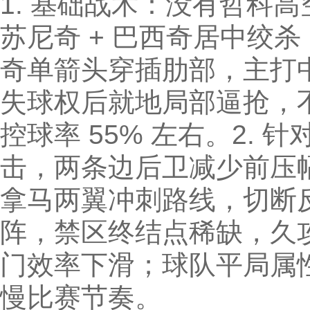
1. 基础战术：没有哲科
苏尼奇 + 巴西奇居中绞
奇单箭头穿插肋部，主打
失球权后就地局部逼抢，
控球率 55% 左右。2.
击，两条边后卫减少前压
拿马两翼冲刺路线，切断反
阵，禁区终结点稀缺，久
门效率下滑；球队平局属
慢比赛节奏。