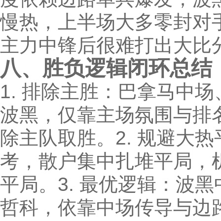
慢热，上半场大多零封对
主力中锋后很难打出大比
八、胜负逻辑闭环总结
1. 排除主胜：巴拿马中
波黑，仅靠主场氛围与排名
除主队取胜。2. 规避大
考，散户集中扎堆平局，
平局。3. 最优逻辑：波
哲科，依靠中场传导与边