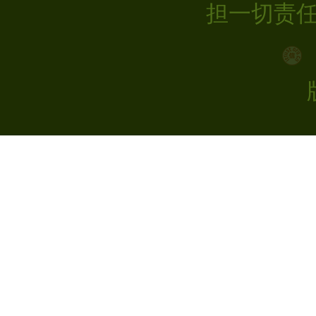
担一切责任