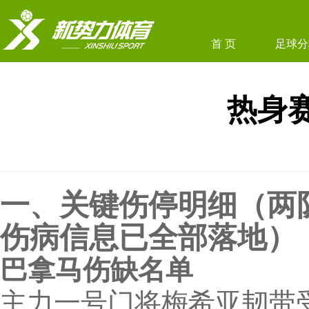
首 页
足球分
热身
一、关键伤停明细（两
伤病信息已全部落地）
巴拿马伤缺名单
主力一号门将梅希亚韧带