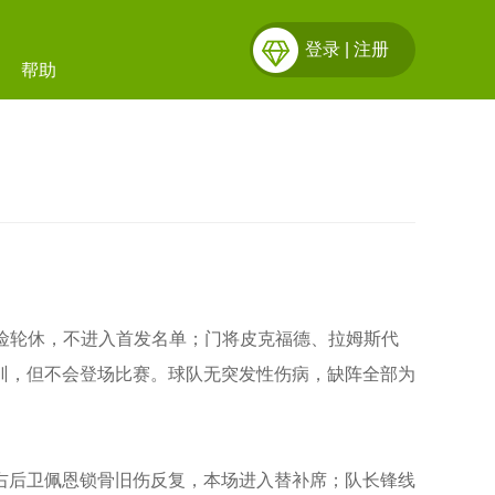
登录
|
注册
帮助
保险轮休，不进入首发名单；门将皮克福德、拉姆斯代
训，但不会登场比赛。球队无突发性伤病，缺阵全部为
右后卫佩恩锁骨旧伤反复，本场进入替补席；队长锋线