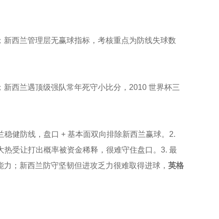
；新西兰管理层无赢球指标，考核重点为防线失球数
西兰遇顶级强队常年死守小比分，2010 世界杯三
健防线，盘口 + 基本面双向排除新西兰赢球。2.
热受让打出概率被资金稀释，很难守住盘口。3. 最
能力；新西兰防守坚韧但进攻乏力很难取得进球，
英格