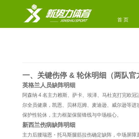
首 页
一、关键伤停 & 轮休明细（两队
英格兰人员缺阵明细
阿森纳 4 名主力赖斯、萨卡、埃泽、马杜克打完欧
尔全员健康，凯恩、贝林厄姆、麦迪逊、威尔逊等进
保护性轮休，主力框架保留锋线与中场核心。
新西兰伤病缺阵明细
主力后腰瑞恩・托马斯腿筋拉伤确定缺阵，中场屏障