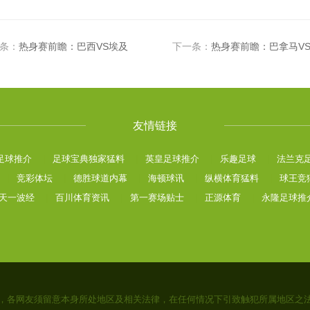
条：
热身赛前瞻：巴西VS埃及
下一条：
热身赛前瞻：巴拿马V
友情链接
足球推介
|
足球宝典独家猛料
|
英皇足球推介
|
乐趣足球
|
法兰克
|
竞彩体坛
|
德胜球道内幕
|
海顿球讯
|
纵横体育猛料
|
球王竞
天一波经
|
百川体育资讯
|
第一赛场贴士
|
正源体育
|
永隆足球推
，各网友须留意本身所处地区及相关法律，在任何情况下引致触犯所属地区之