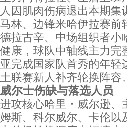
人因肌肉伤病退出本期集
马林、边锋米哈伊拉赛前
德拉古辛、中场组织者小
健康，球队中轴线主力完
亚完成国家队首秀的年轻
土联赛新人补齐轮换阵容
威尔士伤缺与落选人员
进攻核心哈里・威尔逊、
姆斯、科尔威尔、卡伦以