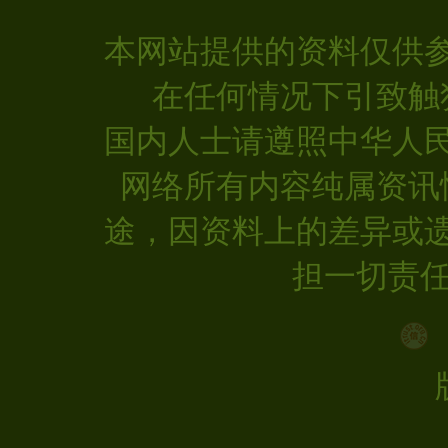
本网站提供的资料仅供
在任何情况下引致触
国内人士请遵照中华人
网络所有内容纯属资讯
途，因资料上的差异或
担一切责任