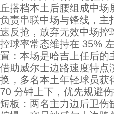
丘搭档本土后腰组成中场
负责串联中场与锋线，主
速反抢，放弃无效中场控
控球率常态维持在 35% 
置：本场是哈吉上任后的
借助威尔士边路速度特点演
换，多名本土年轻球员获
70 分钟上下，优先规避
短板：两名主力边后卫伤