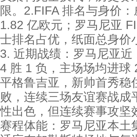
限。2.FIFA 排名与身价：
1.82 亿欧元；罗马尼亚 F
士排名占优，纸面总身价
3. 近期战绩：罗马尼亚近 1
4 胜 1 负，主场场均进球
平格鲁吉亚，新帅首秀稳住防
败，连续三场友谊赛战成平
性出色，但连续赛事攻坚效率偏
赛程体能：罗马尼亚本土集