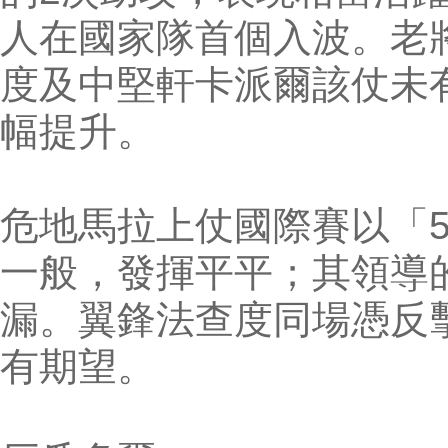
人在國家隊首個入波。老
度及中堅軒卡派爾該仗未
幅提升。
危地馬拉上仗國際賽以「5
一般，發揮平平；其領導
漏。翼鋒法查度同場憑反
有期望。