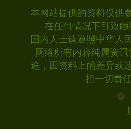
本网站提供的资料仅供
在任何情况下引致触
国内人士请遵照中华人
网络所有内容纯属资讯
途，因资料上的差异或
担一切责任