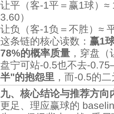
让平（客-1平＝赢1球）≈ 1-
3.60）
让负（客-1负＝不胜）≈ 
这条链的核心读数：
赢1
78%的概率质量
，穿盘（
盘宁可站-0.5也不去-0.7
半"的抱怨里
，而-0.5的
九、核心结论与推荐方向
更足、理应赢球的 basel