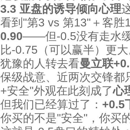
3.3 亚盘的诱导倾向心理
看到"第3 vs 第13"＋客
0.90
——但-0.5没有走水
比-0.75（可以赢半）更
犹豫的人转去看
曼立联+0.5
保级战意、近两次交锋都只输0
+安全"外观在此刻成了
心
但我们已经算过了：
+0.
你买的不是"安全"，你买