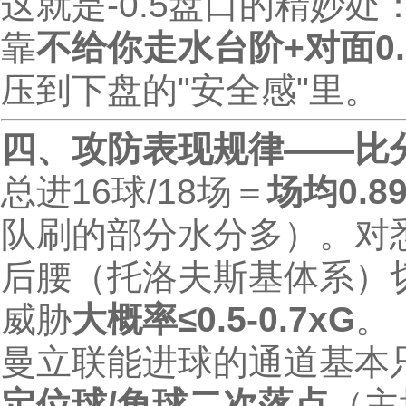
这就是-0.5盘口的精妙
靠
不给你走水台阶+对面0.
压到下盘的"安全感"里。
四、攻防表现规律——比
总进16球/18场＝
场均0.8
队刷的部分水分多）。对悉
后腰（托洛夫斯基体系）
威胁
大概率≤0.5-0.7xG
。
曼立联能进球的通道基本
定位球/角球二次落点
（主