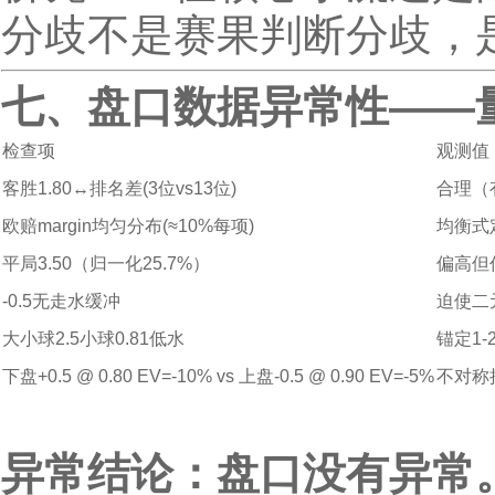
分歧不是赛果判断分歧，
七、盘口数据异常性——
检查项
观测值
客胜1.80↔排名差(3位vs13位)
合理（
欧赔margin均匀分布(≈10%每项)
均衡式
平局3.50（归一化25.7%）
偏高但
-0.5无走水缓冲
迫使二
大小球2.5小球0.81低水
锚定1-
下盘+0.5 @ 0.80 EV=-10% vs 上盘-0.5 @ 0.90 EV=-5%
不对称
异常结论：盘口没有异常。