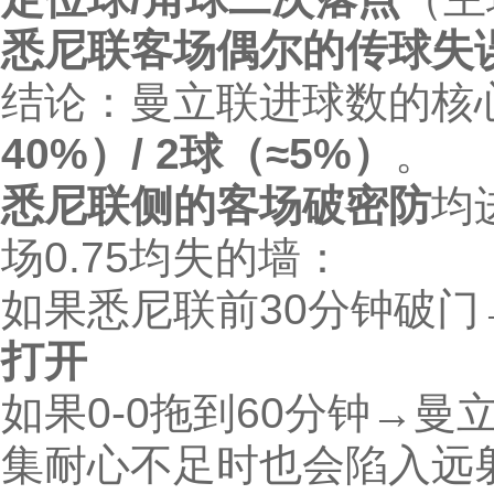
悉尼联客场偶尔的传球失
结论：曼立联进球数的核
40%）/ 2球（≈5%）
。
悉尼联侧的客场破密防
均
场0.75均失的墙：
如果悉尼联前30分钟破
打开
如果0-0拖到60分钟→
集耐心不足时也会陷入远