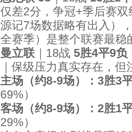
仅差2分，争冠+季后赛双
源记7场数据略有出入），进
全赛季）是整个联赛最稳
曼立联
｜18战
5胜4平9负
｜保级压力真实存在，但
主场（约8-9场）：3胜3平
69%）
客场（约8-9场）：2胜1平
29%）