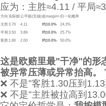
应为：主胜≈4.11 / 平局≈3.
方向
实际赔
公平赔(无抽)
嵌margin≈
归一化概率
主胜
3.70
4.11
约10.0%
24.3%
平局
3.50
3.89
约10.0%
25.7%
客胜
1.80
2.00
约10.0%
50.0%
这是欧赔里最"干净"的形
被异常压薄或异常抬高。
❌ 不是"客胜1.30压到
❌ 不是"主胜被拉高到13.
它的定价哲学是：
我按模型