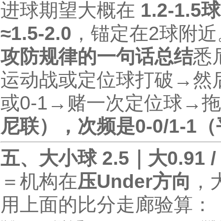
进球期望大概在
1.2-1.
≈1.5-2.0
，锚定在2球附近
攻防规律的一句话总结
悉
运动战或定位球打破→然后
或0-1→赌一次定位球→拖
尼联），次频是0-0/1-
五、大小球 2.5｜大0.91
＝机构在
压Under方向
，
用上面的比分走廊验算：