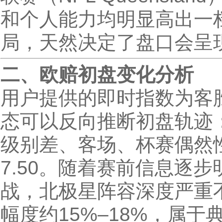
和个人能力均明显高出一档
局，天然决定了盘口会呈
二、欧赔初盘变化分析
用户提供的即时指数为客胜1
态可以反向推断初盘轨迹：初
级别差、客场、杯赛偶然性），
7.50。随着赛前信息逐
战，北极星阵容深度严重不
幅度约15%–18%，属