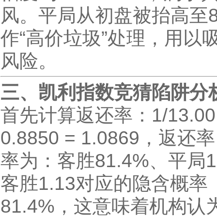
风。平局从初盘被抬高至8.
作“高价垃圾”处理，用
风险。
三、凯利指数竞猜陷阱分
首先计算返还率：1/13.00 + 1/8
0.8850 = 1.0869，返还
率为：客胜81.4%、平局1
客胜1.13对应的隐含概率
81.4%，这意味着机构