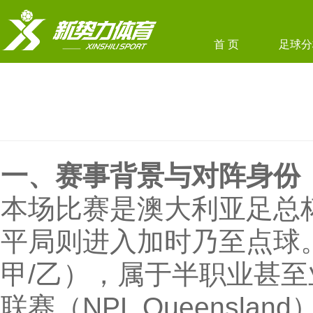
首 页
足球分
一、赛事背景与对阵身份
本场比赛是澳大利亚足总
平局则进入加时乃至点球
甲/乙），属于半职业甚
联赛（NPL Queens