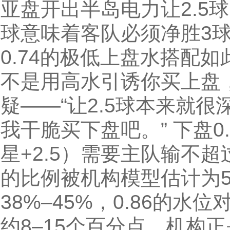
亚盘开出半岛电力让2.5球，
球意味着客队必须净胜3
0.74的极低上盘水搭配
不是用高水引诱你买上盘，
疑——“让2.5球本来就
我干脆买下盘吧。” 下盘
星+2.5）需要主队输不
的比例被机构模型估计为5
38%–45%，0.86的
约8–15个百分点。机构正