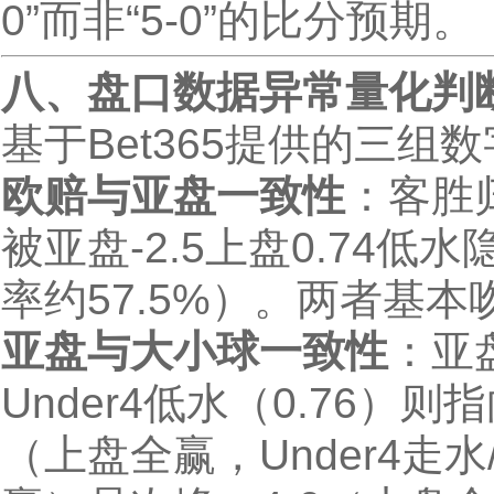
0”而非“5-0”的比分预期。
八、盘口数据异常量化判
基于Bet365提供的三
欧赔与亚盘一致性
：客胜
被亚盘-2.5上盘0.74低
率约57.5%）。两者基
亚盘与大小球一致性
：亚
Under4低水（0.76）
（上盘全赢，Under4走水