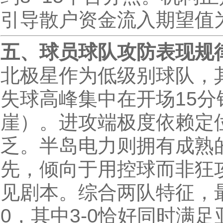
引导散户资金流入期望值
五、球员球队攻防表现规
北极星作为低级别球队，
失球高峰集中在开场15分
崖）。进攻端极度依赖定
乏。半岛电力则拥有成熟
先，倾向于用控球而非狂攻
见剧本。综合两队特征，最可
0，其中3-0恰好同时满足