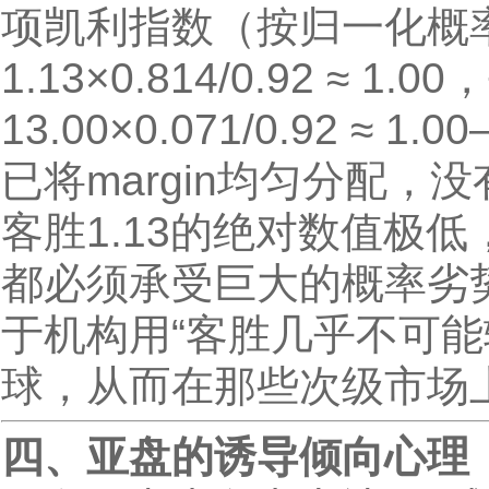
项凯利指数（按归一化概
1.13×0.814/0.92 ≈ 1.0
13.00×0.071/0.92 
已将margin均匀分配
客胜1.13的绝对数值极
都必须承受巨大的概率劣
于机构用“客胜几乎不可
球，从而在那些次级市场
四、亚盘的诱导倾向心理