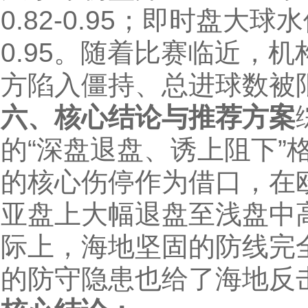
0.82-0.95；即时盘大球水
0.95。随着比赛临近，
方陷入僵持、总进球数被
六、核心结论与推荐方案
的“深盘退盘、诱上阻下
的核心伤停作为借口，在
亚盘上大幅退盘至浅盘中
际上，海地坚固的防线完
的防守隐患也给了海地反