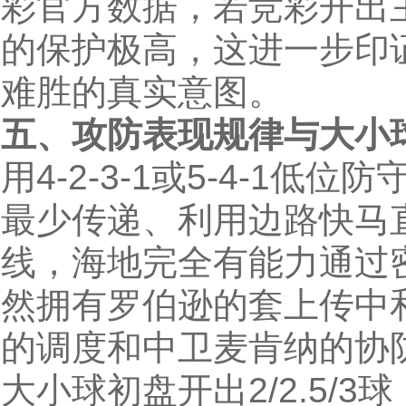
彩官方数据，若竞彩开出
的保护极高，这进一步印
难胜的真实意图。
五、攻防表现规律与大小
用4-2-3-1或5-4-
最少传递、利用边路快马
线，海地完全有能力通过
然拥有罗伯逊的套上传中
的调度和中卫麦肯纳的协
大小球初盘开出2/2.5/3球