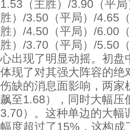
1.53（主胜）/3.90（平
胜）/3.50（平局）/4.6
胜）/4.50（平局）/6.
胜）/3.70（平局）/5
心出现了明显动摇。初盘中C
体现了对其强大阵容的绝
伤缺的消息面影响，两家机
飙至1.68），同时大幅压
3.70）。这种单边的大
幅度超过了15%，这构