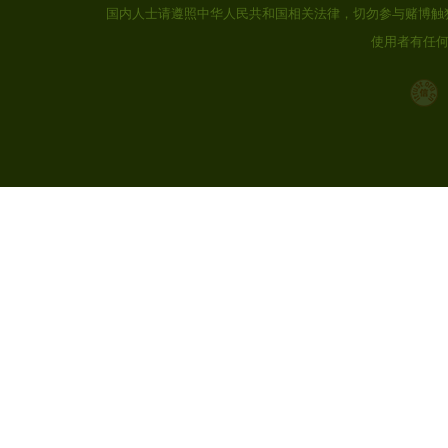
国内人士请遵照中华人民共和国相关法律，切勿参与赌博触
使用者有任何