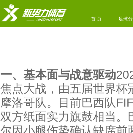
首 页
足球分
一、基本面与战意驱动
2
焦点大战，由五届世界杯
摩洛哥队。目前巴西队FI
双方纸面实力旗鼓相当。
尔因小腿伤势确认缺席前