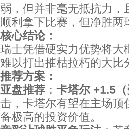
弱，但并非毫无抵抗力，
顺利拿下比赛，但净胜两
核心结论：
瑞士凭借硬实力优势将大
难以打出摧枯拉朽的大比
推荐方案：
亚盘推荐
：
卡塔尔 +1.5
击，卡塔尔有望在主场顶
备极高的投资价值。