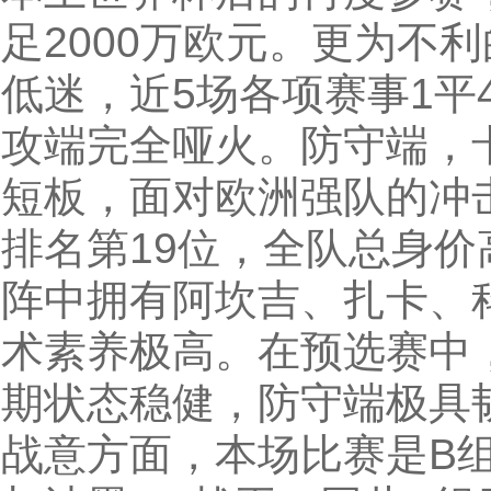
足2000万欧元。更为不
低迷，近5场各项赛事1平
攻端完全哑火。防守端，
短板，面对欧洲强队的冲击
排名第19位，全队总身价
阵中拥有阿坎吉、扎卡、
术素养极高。在预选赛中
期状态稳健，防守端极具
战意方面，本场比赛是B