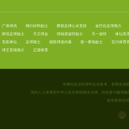
广体球讯
|
烽行好料贴士
|
辉煌足球心水竞技
|
金巴伦足球推介
|
财讯足球贴士
|
天王球会
|
球福居波经贴士
|
天一波经
|
体坛高
竞彩体坛
|
足球骑士
|
德胜球道内幕
|
第一赛场贴士
|
百川体育
球王竞猜推介
|
正源体育
本网站提供的资料仅供参考，各网友须
国内人士请遵照中华人民共和国相关法律，切勿参与赌博触
使用者有任何