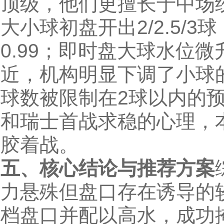
顶级，他们更擅长于中场
大小球初盘开出2/2.5/3
0.99；即时盘大球水位微
近，机构明显下调了小球
球数被限制在2球以内的
和瑞士首战求稳的心理，
胶着战。
五、核心结论与推荐方案
力悬殊但盘口存在诱导的
档盘口并配以高水，成功