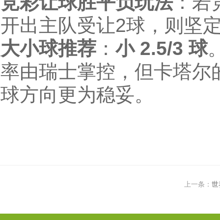
竞彩让球胜平负玩法
：若
开出主队受让2球，则坚
大小球推荐
：
小 2.5/3 球
率由瑞士掌控，但卡塔尔
球方向更为稳妥。
上一条：
世