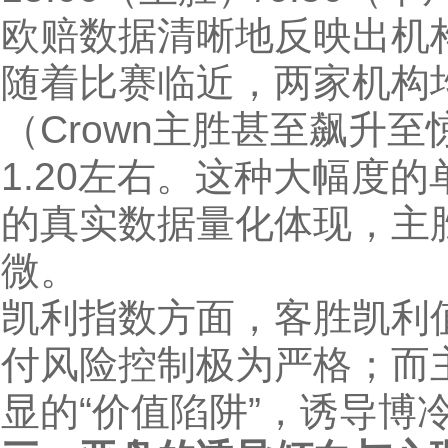
欧赔数据清晰地反映出机
随着比赛临近，两家机构
（Crown主胜甚至飙升至
1.20左右。这种大幅度
的真实数据量化体现，主
微。
凯利指数方面，客胜凯利
付风险控制极为严格；而
显的“价值陷阱”，诱导博