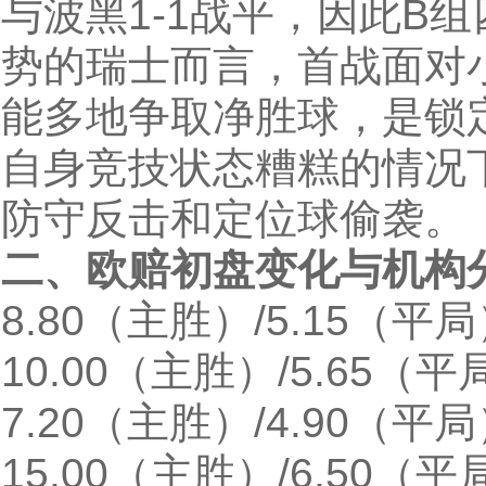
与波黑1-1战平，因此B
势的瑞士而言，首战面对
能多地争取净胜球，是锁
自身竞技状态糟糕的情况
防守反击和定位球偷袭。
二、欧赔初盘变化与机构
8.80（主胜）/5.15（
10.00（主胜）/5.65（
7.20（主胜）/4.90（
15.00（主胜）/6.50（平