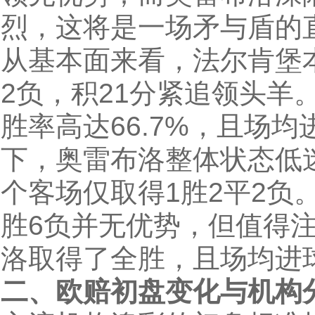
烈，这将是一场矛与盾的
从基本面来看，法尔肯堡本
2负，积21分紧追领头羊
胜率高达66.7%，且场
下，奥雷布洛整体状态低迷
个客场仅取得1胜2平2负
胜6负并无优势，但值得
洛取得了全胜，且场均进
二、欧赔初盘变化与机构