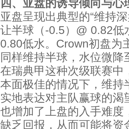
四、亚盘的诱导倾向与心
亚盘呈现出典型的“维持
让半球（-0.5）@ 0.
0.80低水。Crown初盘
同样维持半球，水位微降至
在瑞典甲这种次级联赛中
本面极佳的情况下，维持半
实地表达对主队赢球的渴
也增加了上盘的入手难度
缺乏回报，从而可能将资