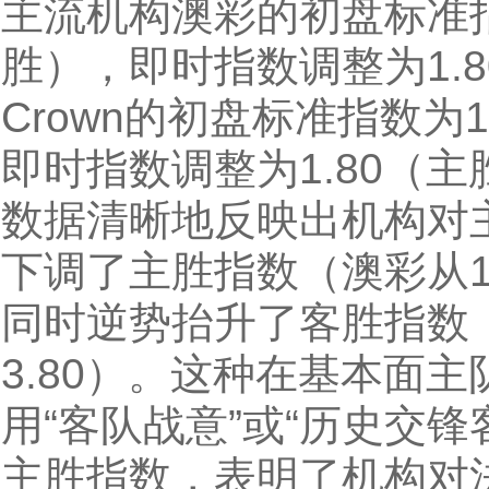
主流机构澳彩的初盘标准指数为
胜），即时指数调整为1.80
Crown的初盘标准指数为1.
即时指数调整为1.80（主胜
数据清晰地反映出机构对
下调了主胜指数（澳彩从1.82
同时逆势抬升了客胜指数（澳彩
3.80）。这种在基本面
用“客队战意”或“历史交
主胜指数，表明了机构对