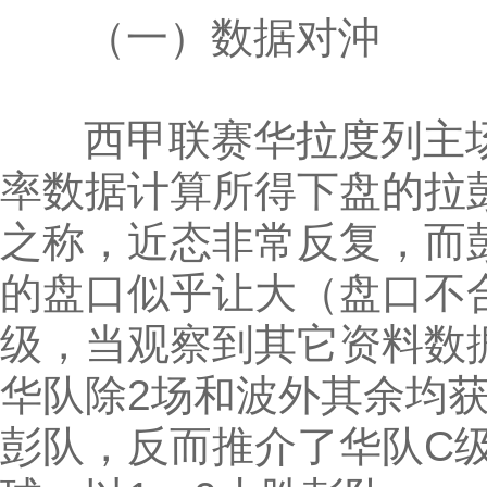
（一）数据对沖
西甲联赛华拉度列主场
率数据计算所得下盘的拉
之称，近态非常反复，而
的盘口似乎让大（盘口不
级，当观察到其它资料数
华队除2场和波外其余均
彭队，反而推介了华队C