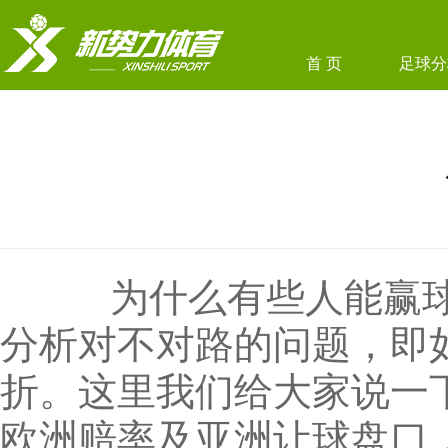
首 页
足球分
为什么有些人能赢球
分析对不对路的问题，即
折。这里我们给大家说一
欧洲赔率及亚洲让球盘口