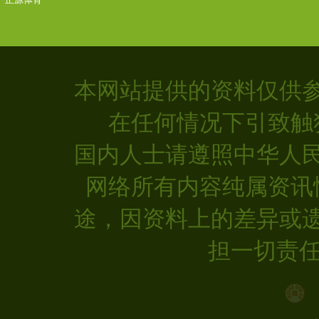
本网站提供的资料仅供
在任何情况下引致触
国内人士请遵照中华人
网络所有内容纯属资讯
途，因资料上的差异或
担一切责任