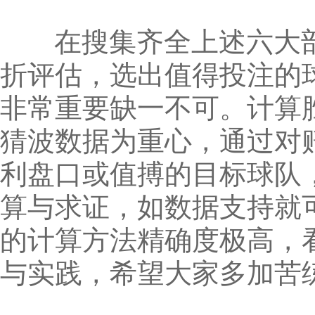
在搜集齐全上述六大部
折评估，选出值得投注的
非常重要缺一不可。计算
猜波数据为重心，通过对
利盘口或值搏的目标球队，
算与求证，如数据支持就
的计算方法精确度极高，
与实践，希望大家多加苦