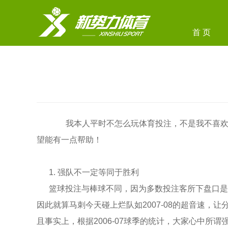
首 页
我本人平时不怎么玩体育投注，不是我不喜欢
望能有一点帮助！
1. 强队不一定等同于胜利
篮球投注与棒球不同，因为多数投注客所下盘口是所
因此就算马刺今天碰上烂队如2007-08的超音速，让
且事实上，根据2006-07球季的统计，大家心中所