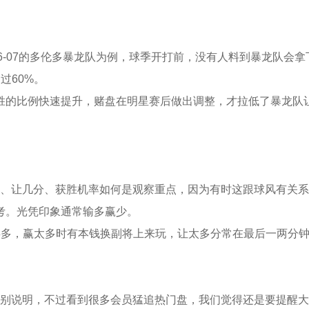
-07的多伦多暴龙队为例，球季开打前，没有人料到暴龙队会
过60%。
胜的比例快速提升，赌盘在明星赛后做出调整，才拉低了暴龙队
让几分、获胜机率如何是观察重点，因为有时这跟球风有关系
考。光凭印象通常输多赢少。
兵多，赢太多时有本钱换副将上来玩，让太多分常在最后一两分
别说明，不过看到很多会员猛追热门盘，我们觉得还是要提醒大