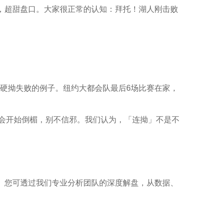
2分，超甜盘口。大家很正常的认知：拜托！湖人刚击败
。
硬拗失败的例子。纽约大都会队最后6场比赛在家，
会开始倒楣，别不信邪。我们认为，「连拗」不是不
。您可透过我们专业分析团队的深度解盘，从数据、