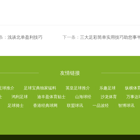
条：
浅谈北单盈利技巧
下一条：
三大足彩简单实用技巧助您事
友情链接
足球推介
|
足球宝典独家猛料
|
英皇足球推介
|
乐趣足球
|
纵横体
士
|
鸿利足球
|
迪丰盈体育贴士
|
山海球经
|
沙龙体育
|
万事达
|
足球骑士
|
香港经典球网
|
联盟球讯
|
一品波经
|
智博球讯