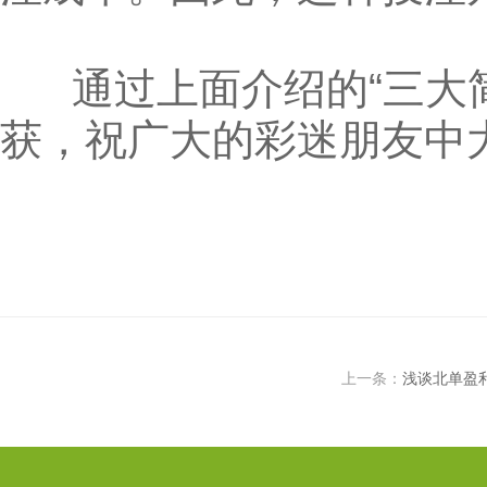
通过上面介绍的“三大简
获，祝广大的彩迷朋友中
上一条：
浅谈北单盈