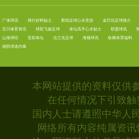
广体球讯
|
烽行好料贴士
|
辉煌足球心水竞技
|
金巴伦足球推介
|
百川体育资讯
|
球彩飞扬足球
|
体坛高手心水贴士
|
联盟球讯
|
山海球经
|
竞彩体坛
|
法兰克足球
|
海顿球讯
|
纵横体育猛料
|
德胜球道内幕
本网站提供的资料仅供
在任何情况下引致触
国内人士请遵照中华人
网络所有内容纯属资讯