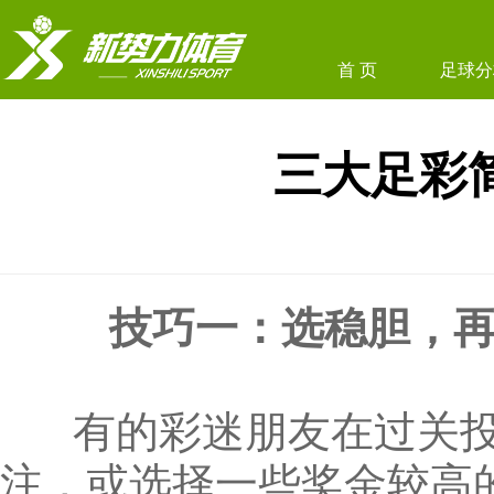
首 页
足球分
三大足彩
技巧一：选稳胆，再
有的彩迷朋友在过关投
注，或选择一些奖金较高