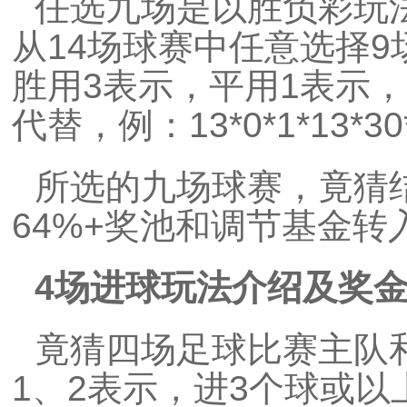
任选九场是以胜负彩玩
从14场球赛中任意选择9
胜用3表示，平用1表示，
代替，例：13*0*1*13*30
所选的九场球赛，竟猜
64%+奖池和调节基金转
4场进球玩法介绍及奖
竟猜四场足球比赛主队和
1、2表示，进3个球或以