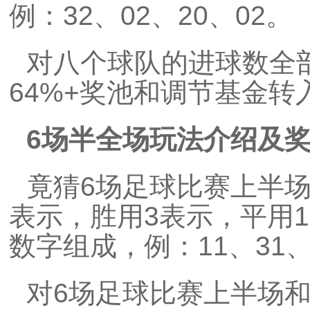
例：32、02、20、02。
对八个球队的进球数全
64%+奖池和调节基金转
6场半全场玩法介绍及
竟猜6场足球比赛上半场
表示，胜用3表示，平用1
数字组成，例：11、31、0
对6场足球比赛上半场