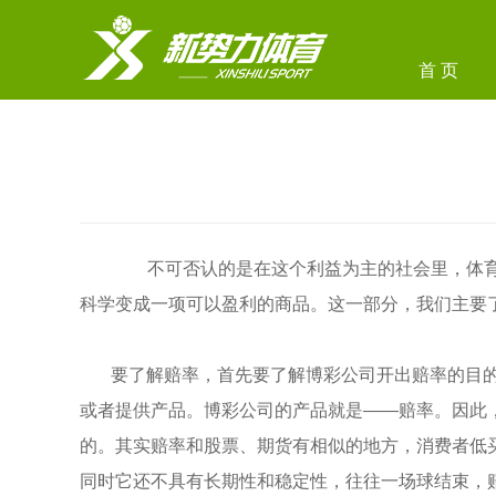
首 页
不可否认的是在这个利益为主的社会里，体育
科学变成一项可以盈利的商品。这一部分，我们主要
要了解赔率，首先要了解博彩公司开出赔率的目的
或者提供产品。博彩公司的产品就是——赔率。因此
的。其实赔率和股票、期货有相似的地方，消费者低
同时它还不具有长期性和稳定性，往往一场球结束，