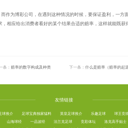
而作为博彩公司，在遇到这种情况的时候，要保证盈利，一方面
求，相应给出消费者看好的某个结果合适的赔率，这样就能既获
一条：
赔率的数字构成及种类
下一条：
什么是赔率（赔率的起
友情链接
足球推介
|
足球宝典独家猛料
|
英皇足球推介
|
乐趣足球
|
球王竞
|
山海球经
|
一品波经
|
法兰克足球
|
竞彩体坛
|
洛克高手贴士