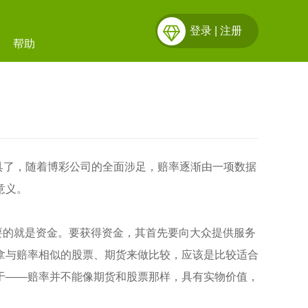
登录
|
注册
帮助
了，随着博彩公司的全面涉足，赔率逐渐由一项数据
意义。
的就是资金。要获得资金，其首先要向大众提供服务
拿与赔率相似的股票、期货来做比较，应该是比较适合
于——赔率并不能像期货和股票那样，具有实物价值，