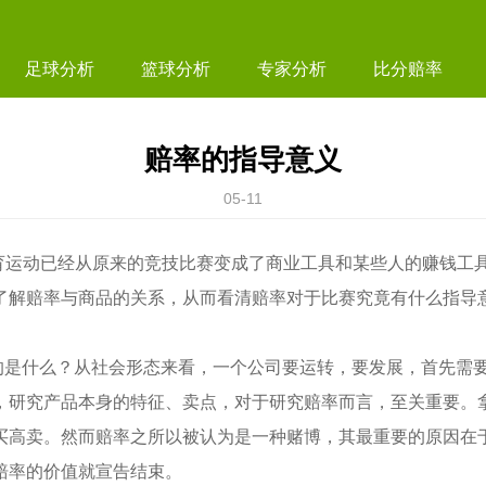
足球分析
篮球分析
专家分析
比分赔率
赔率的指导意义
05-11
运动已经从原来的竞技比赛变成了商业工具和某些人的赚钱工具
了解赔率与商品的关系，从而看清赔率对于比赛究竟有什么指导
是什么？从社会形态来看，一个公司要运转，要发展，首先需要
，研究产品本身的特征、卖点，对于研究赔率而言，至关重要。
买高卖。然而赔率之所以被认为是一种赌博，其最重要的原因在
赔率的价值就宣告结束。