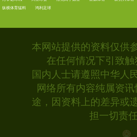
纵横体育猛料
|
鸿利足球
本网站提供的资料仅供
在任何情况下引致触
国内人士请遵照中华人
网络所有内容纯属资讯
途，因资料上的差异或
担一切责任