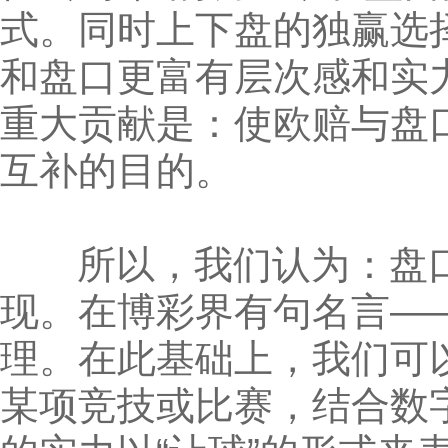
式。同时上下盘的独赢选
和盘口更富有层次感和实
重大贡献是：使欧赔与盘
互补的目的。
所以，我们认为：盘口
现。在博彩界有句名言——
理。在此基础上，我们可
某项竞技或比赛，结合数