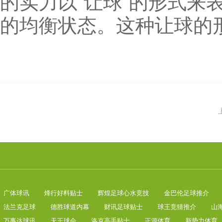
的实力以“让球”的形式
的均衡状态。这种让球的形
广体球讯
|
烽行好料贴士
|
辉煌足球心水竞技
|
金巴伦足球推介
|
法兰克足球
|
德胜球道内幕
|
财讯足球贴士
|
球王竞猜推介
|
山
万事达球讯
|
天王球会
|
洛克高手贴士
|
正源体育
|
新势力体育