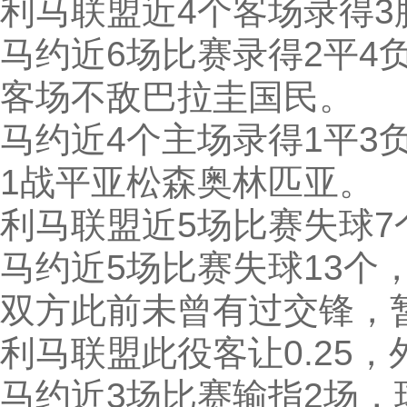
利马联盟近4个客场录得3
马约近6场比赛录得2平4
客场不敌巴拉圭国民。
马约近4个主场录得1平3
1战平亚松森奥林匹亚。
利马联盟近5场比赛失球
马约近5场比赛失球13个
双方此前未曾有过交锋，
利马联盟此役客让0.25
马约近3场比赛输指2场