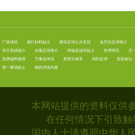
广体球讯
|
烽行好料贴士
|
辉煌足球心水竞技
|
金巴伦足球推介
|
球王竞猜推介
|
永隆足球推介
|
球福居波经贴士
|
智博球讯
|
天
皇牌猛料推荐
|
万事达球讯
|
新势力体育
|
鸿利足球
|
竞彩体坛
第一赛场贴士
|
德胜球道内幕
本网站提供的资料仅供
在任何情况下引致触
国内人士请遵照中华人