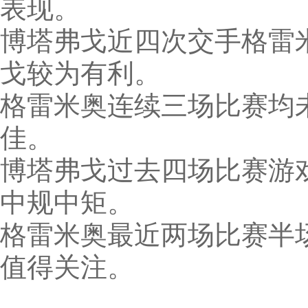
表现。
博塔弗戈近四次交手格雷
戈较为有利。
格雷米奥连续三场比赛均
佳。
博塔弗戈过去四场比赛游
中规中矩。
格雷米奥最近两场比赛半
值得关注。