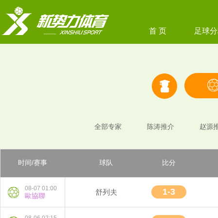
首 页
足球分
全部专家
陈涛推介
赵源
时间/赛事
球队
比分
08-07 01:00
1-3
舒列夫
歐協聯