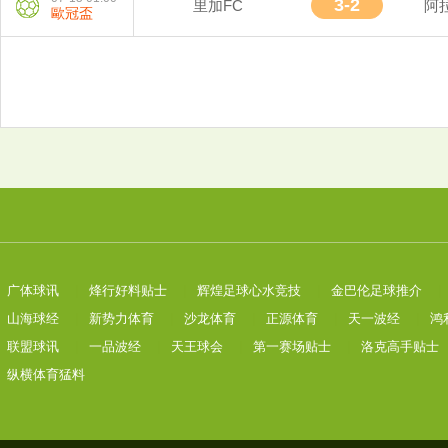
3-2
里加FC
阿
歐冠盃
广体球讯
|
烽行好料贴士
|
辉煌足球心水竞技
|
金巴伦足球推介
|
山海球经
|
新势力体育
|
沙龙体育
|
正源体育
|
天一波经
|
鸿
联盟球讯
|
一品波经
|
天王球会
|
第一赛场贴士
|
洛克高手贴士
纵横体育猛料