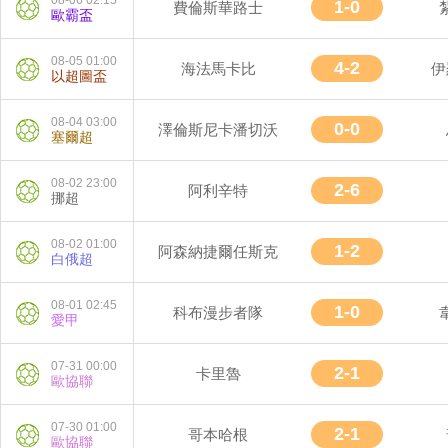
08-06 02:15
1-0
費倫斯華路士
歐霸盃
08-05 01:00
4-2
海法馬卡比
伊
以超圖盃
08-04 03:00
0-0
澤倫斯尼卡潘切沃
塞爾超
08-02 23:00
2-6
阿利辛特
挪超
08-02 01:00
1-2
阿森納捷爾任斯克
白俄超
08-01 02:45
1-0
科布漫步者隊
愛甲
07-31 00:00
2-1
卡里魯
歐協聯
07-30 01:00
2-1
哥本哈根
歐協聯