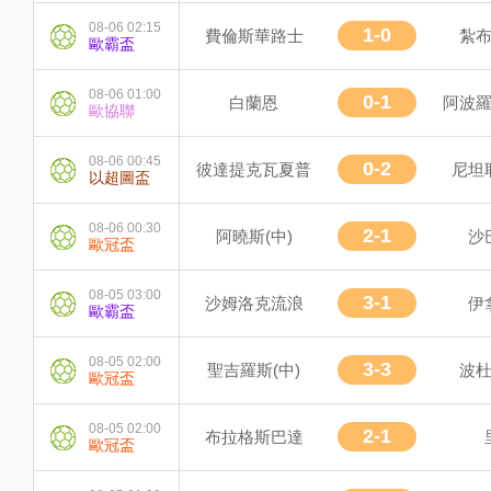
08-06 02:15
1-0
費倫斯華路士
紮
歐霸盃
08-06 01:00
0-1
白蘭恩
阿波
歐協聯
08-06 00:45
0-2
彼達提克瓦夏普
尼坦
以超圖盃
08-06 00:30
2-1
阿曉斯(中)
沙
歐冠盃
08-05 03:00
3-1
沙姆洛克流浪
伊
歐霸盃
08-05 02:00
3-3
聖吉羅斯(中)
波
歐冠盃
08-05 02:00
2-1
布拉格斯巴達
歐冠盃