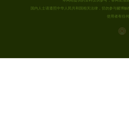
本网站提供的资料仅供参考，各网友须
国内人士请遵照中华人民共和国相关法律，切勿参与赌博触
使用者有任何