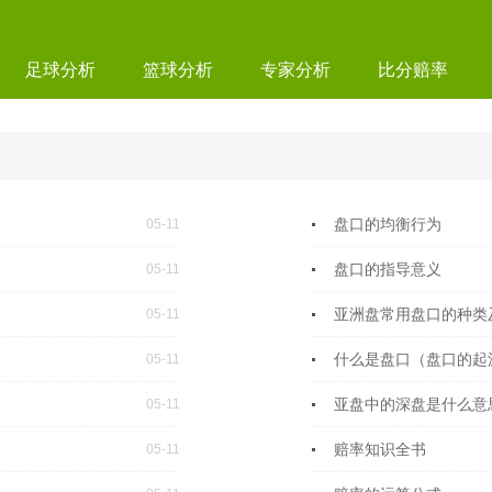
足球分析
篮球分析
专家分析
比分赔率
盘口的均衡行为
05-11
盘口的指导意义
05-11
亚洲盘常用盘口的种类
05-11
什么是盘口（盘口的起
05-11
亚盘中的深盘是什么意
05-11
赔率知识全书
05-11