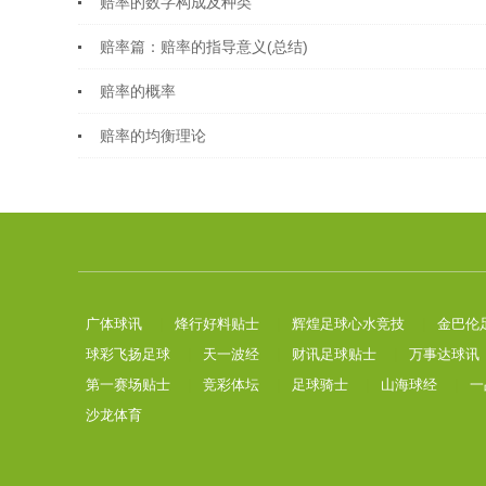
赔率的数字构成及种类
赔率篇：赔率的指导意义(总结)
赔率的概率
赔率的均衡理论
广体球讯
|
烽行好料贴士
|
辉煌足球心水竞技
|
金巴伦
球彩飞扬足球
|
天一波经
|
财讯足球贴士
|
万事达球讯
第一赛场贴士
|
竞彩体坛
|
足球骑士
|
山海球经
|
一
沙龙体育